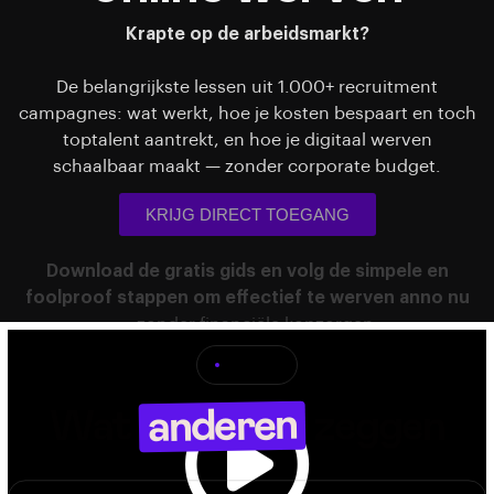
Krapte op de arbeidsmarkt?
De belangrijkste lessen uit 1.000+ recruitment
campagnes: wat werkt, hoe je kosten bespaart en toch
toptalent aantrekt, en hoe je digitaal werven
schaalbaar maakt — zonder corporate budget.
KRIJG DIRECT TOEGANG
Download de gratis gids en volg de simpele en
foolproof stappen om effectief te werven anno nu
—
zonder financiële kopzorgen.
REVIEWS
anderen
Wat
zeggen