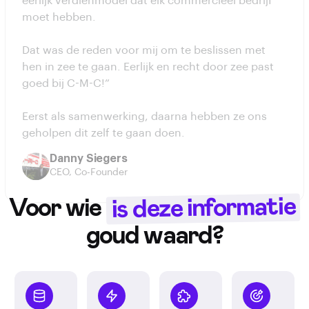
Dat was de reden voor mij om te beslissen met
hen in zee te gaan. Eerlijk en recht door zee past
goed bij C-M-C!”
Eerst als samenwerking, daarna hebben ze ons
geholpen dit zelf te gaan doen.
Danny Siegers
CEO, Co-Founder
is deze informatie
Voor wie
goud waard?