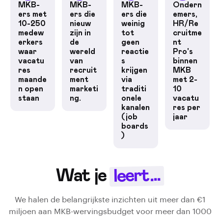
MKB-
MKB-
MKB-
Ondern
ers met
ers die
ers die
emers,
10-250
nieuw
weinig
HR/Re
medew
zijn in
tot
cruitme
erkers
de
geen
nt
waar
wereld
reactie
Pro's
vacatu
van
s
binnen
res
recruit
krijgen
MKB
maande
ment
via
met 2-
n open
marketi
traditi
10
staan
ng.
onele
vacatu
kanalen
res per
(job
jaar
boards
)
leert...
Wat je
We halen de belangrijkste inzichten uit meer dan €1
miljoen aan MKB-wervingsbudget voor meer dan 1000