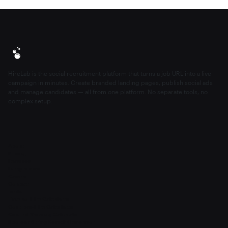
HireLab is the social recruitment platform that turns a job URL into a live
campaign in minutes. Create branded landing pages, publish social ads
and manage candidates — all from one platform. No separate tools, no
complex setup.
About
Pricing
Features
Integrations
Career
Contact
Tools
Time-to-Hire Calculator
Cost-per-Hire Calculator
Cost-of-Vacancy Calculator
Boolean String Search Generator