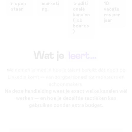
n open
marketi
traditi
10
staan
ng.
onele
vacatu
kanalen
res per
(job
jaar
boards
)
leert...
Wat je
We nemen je mee in hoe je talent bereikt dat nooit op
LinkedIn komt — van zorgpersoneel tot monteurs en
schoonmakers.
Na deze handleiding weet je exact welke kanalen wél
werken — en hoe je dezelfde tactieken kan
gebruiken zonder extra budget.