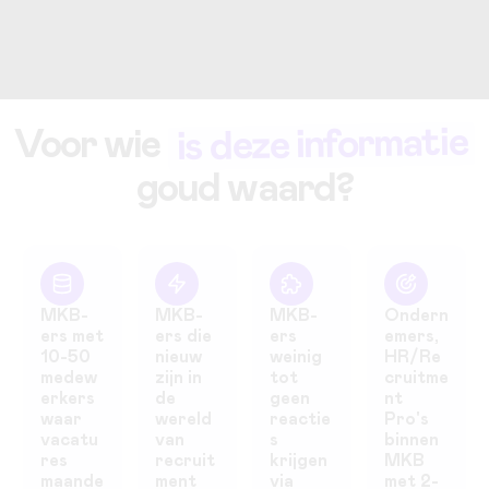
KRIJG DIRECT TOEGANG
is deze informatie
Voor wie
goud waard?
MKB-
MKB-
MKB-
Ondern
ers met
ers die
ers
emers,
10-50
nieuw
weinig
HR/Re
medew
zijn in
tot
cruitme
erkers
de
geen
nt
waar
wereld
reactie
Pro's
vacatu
van
s
binnen
res
recruit
krijgen
MKB
maande
ment
via
met 2-